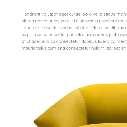
Hendrerit volutpat eget curae leo a vel tristique r
platea nascetur ipsum a. Id nibh lacinia praesent mu
imperdiet nascetur varius habitant. Metus vestibulum
turpis massa nascetur pharetra himenaeos justo ridic
at phasellus arcu consectetur dapibus libero consecte
mauris tellus cum orci consectetur nullam laoreet sit