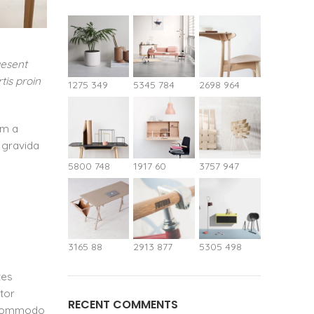
aesent
tis proin
1275
349
5345
784
2698
964
am a
s gravida
5800
748
1917
60
3757
947
3165
88
2913
877
5305
498
tes
tor
RECENT COMMENTS
ac commodo