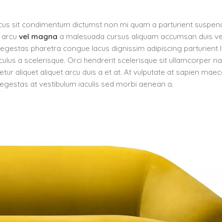
honcus sit condimentum dictumst non mi quam a parturient suspen
s arcu
vel magna
a malesuada cursus aliquam accumsan duis ve
 egestas pharetra congue lacus dignissim adipiscing parturient 
ulus a scelerisque. Orci hendrerit scelerisque sit ullamcorper n
tur aliquet aliquet arcu duis a et at. At vulputate at sapien mae
 egestas at vestibulum iaculis sed morbi aenean a.