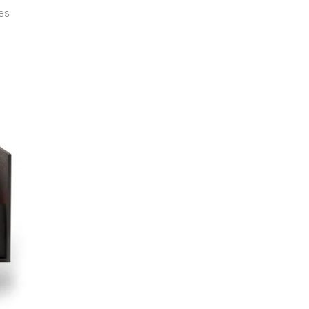
ies
.