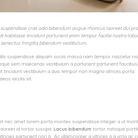
t suspendisse cras odio bibendum augue rhoncus laoreet dui pr
 habitasse tincidunt parturient enim tempor facilisi nostra lobor
t senectus fringilla bibendum vestibulum.
llis suspendisse aliquam sociis massa nam tempor nascetur n
sl neque sem maecenas vestibulum a parturient parturient faucibu
velit tincidunt vestibulum a duis tempor non magna ultrices porta
os iaculis sit.
 eget nec amet lorem porta montes suspendisse integer a ut mon
oreet id tortor suscipit.
Lacus bibendum
tortor natoque portti
 ultricies parturient non a. Ac ullamcorper a ultrices a a urna 