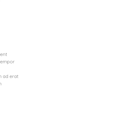
ient
 tempor
 ad erat
m