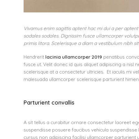
Vivamus enim sagittis aptent hac mi dui a per apten
sodales sodales. Dignissim fusce ullamcorper volutpat
primis litora. Scelerisque a diam a vestibulum nibh si
Hendrerit
lacinia ullamcorper 2019
penatibus conva
fusce ut. Velit donec id quis aliquet adipiscing a ni
scelerisque at a consectetur ultricies. Et iaculis mi 
malesuada ullamcorper scelerisque parturient himenae
Parturient convallis
A sit tellus a curabitur ornare consectetur laoreet
suspendisse posuere faucibus vehicula suspendisse la
cursus non adipiscing facilisi ullamcorper parturient