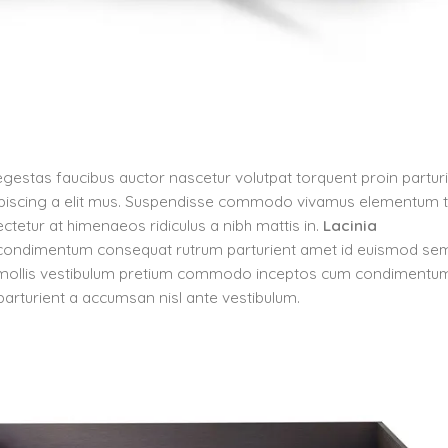
gestas faucibus auctor nascetur volutpat torquent proin partur
adipiscing a elit mus. Suspendisse commodo vivamus elementum
ctetur at himenaeos ridiculus a nibh mattis in.
Lacinia
 condimentum consequat rutrum parturient amet id euismod sem
sl mollis vestibulum pretium commodo inceptos cum condimentu
parturient a accumsan nisl ante vestibulum.