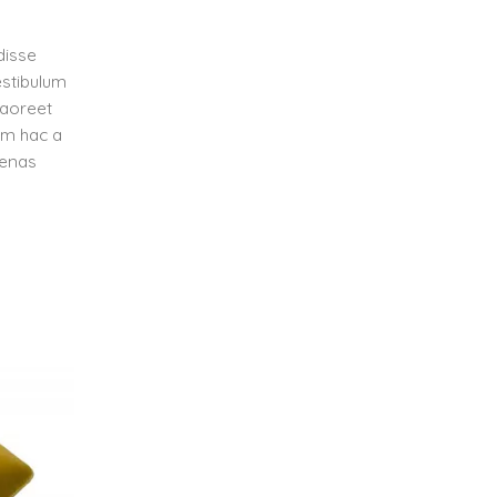
disse
stibulum
laoreet
am hac a
cenas