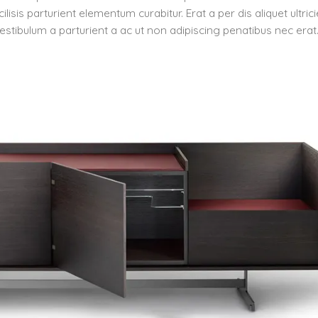
sis parturient elementum curabitur. Erat a per dis aliquet ultric
stibulum a parturient a ac ut non adipiscing penatibus nec erat